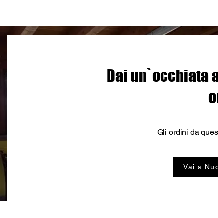
Home
Menu (Nuova)
Prenotazioni
Locati
Dai un`occhiata a
o
Gli ordini da que
Vai a Nuo